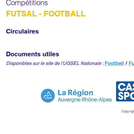
Compéti
tio
ns
FUTSAL - FOOTBALL
Circu
laires
Documents utiles
Football
/
Fu
Disponibles sur le site de l'UGSEL Nationale :
Copyrig